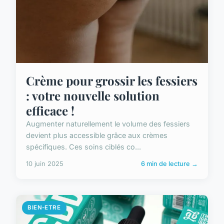
Crème pour grossir les fessiers
: votre nouvelle solution
efficace !
Augmenter naturellement le volume des fessiers
devient plus accessible grâce aux crèmes
spécifiques. Ces soins ciblés co...
10 juin 2025
6 min de lecture →
BIEN-ETRE