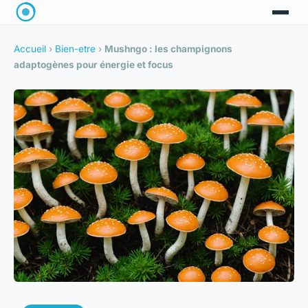
Accueil
›
Bien-etre
›
Mushngo : les champignons
adaptogènes pour énergie et focus