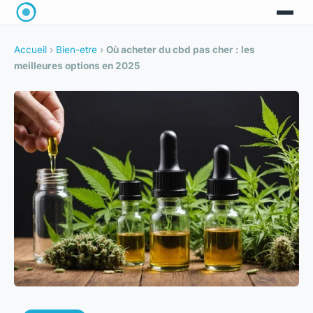
Accueil
›
Bien-etre
›
Où acheter du cbd pas cher : les
meilleures options en 2025